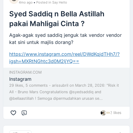
4mo ago
Posted in Say Hello
Syed Saddiq n Bella Astillah
pakai Mahligai Cinta ?
Agak-agak syed saddiq jenguk tak vendor vendor
kat sini untuk majlis dorang?
https://www.instagram.com/reel/DWdKqjdTHh7/?
igsh=MXRtNGhtc3d0M2ljYQ==
INSTAGRAM.COM
Instagram
29 likes, 5 comments - arissubril on March 28, 2026: "Risk it
All - Bruno Mars Congratulations @syedsaddiq and
@bellaastillah ! Semoga dipermudahkan urusan se...
2 likes
Comment