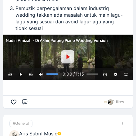
Pemuzik berpengalaman dalam industriq
wedding takkan ada masalah untuk main lagu-
lagu yang sesuai dan avoid lagu-lagu yang
tidak sesuai
Nadin Amizah - Di Akhir Perang Piano Wedding Version
/
0:00
1:15
2 likes
Comment
#General
Aris Subril Music