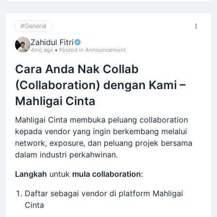
Anda akan dimaklumkan sekiranya idea sesuai
untuk dilaksanakan
#General
Zahidul Fitri
Contoh idea
yang boleh dicadangkan:
4mo ago
Posted in Announcement
Penambahbaikan profile vendor
Cara Anda Nak Collab
Function baru untuk tingkatkan inquiry
(Collaboration) dengan Kami –
Idea collaboration antara vendor
Mahligai Cinta
Automation untuk mudahkan urusan vendor
Mahligai Cinta membuka peluang collaboration
Feature untuk bantu pengantin buat keputusan
kepada vendor yang ingin berkembang melalui
Integration dengan platform lain
network, exposure, dan peluang projek bersama
Setiap cadangan
akan
dinilai
berdasarkan impak
dalam industri perkahwinan.
kepada keseluruhan ekosistem supaya platform
Langkah
untuk
mula collaboration
:
Mahligai Cinta terus berkembang secara tersusun
dan memberi manfaat jangka panjang kepada
Daftar sebagai vendor di platform Mahligai
vendor dan pengantin.
Cinta