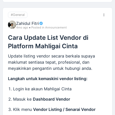
Buat pembayaran akaun (Lifetime) - 1 akaun
boleh update banyak vendor
#General
Zahidul Fitri
Semak email untuk pengesahan akaun (jika
4mo ago
Posted in Announcement
diperlukan)
Cara Update List Vendor di
Login ke dalam community menggunakan email
Platform Mahligai Cinta
dan password
Update listing vendor secara berkala supaya
Kelebihan join community:
maklumat sentiasa tepat, profesional, dan
Berhubung dengan vendor lain dalam industri
meyakinkan pengantin untuk hubungi anda.
kahwin
Langkah untuk kemaskini vendor listing:
Berkongsi pengalaman & idea bisnes
Dapat info peluang collaboration
Login ke akaun Mahligai Cinta
Akses kepada update platform Mahligai Cinta
Masuk ke
Dashboard Vendor
Belajar strategi untuk tingkatkan jualan servis
Klik menu
Vendor Listing / Senarai Vendor
Community ini dibina untuk membantu vendor