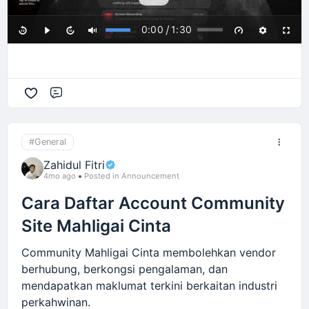
tersusun.
Tips keselamatan:
/
0:00
1:30
Gunakan password yang sukar diteka
Elakkan menggunakan password lama
Simpan password di tempat yang selamat
Comment
Jangan kongsi password dengan orang lain
Selepas reset password, anda boleh terus akses
#General
semula dashboard vendor dan kemaskini
Zahidul Fitri
maklumat bisnes seperti biasa.
4mo ago
Posted in Announcement
Cara Daftar Account Community
Site Mahligai Cinta
Community Mahligai Cinta membolehkan vendor
berhubung, berkongsi pengalaman, dan
mendapatkan maklumat terkini berkaitan industri
perkahwinan.