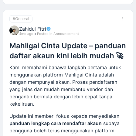
Comment
supaya bisnes anda lebih mudah ditemui oleh
pengantin yang sedang mencari vendor yang
sesuai.
#General
Zahidul Fitri
4mo ago
Posted in Announcement
Mahligai Cinta Update – panduan
daftar akaun kini lebih mudah 🚀
Kami memahami bahawa langkah pertama untuk
menggunakan platform Mahligai Cinta adalah
dengan mempunyai akaun. Proses pendaftaran
yang jelas dan mudah membantu vendor dan
pengantin bermula dengan lebih cepat tanpa
kekeliruan.
Update ini memberi fokus kepada menyediakan
panduan lengkap cara mendaftar akaun
supaya
pengguna boleh terus menggunakan platform