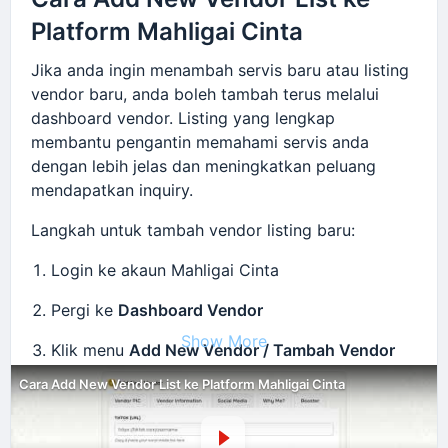
Platform Mahligai Cinta
Amalan terbaik:
Gunakan gambar terkini dan berkualiti tinggi
Jika anda ingin menambah servis baru atau listing
vendor baru, anda boleh tambah terus melalui
Pastikan pakej jelas dan mudah difahami
dashboard vendor. Listing yang lengkap
Tambah maklumat yang membantu pengantin
membantu pengantin memahami servis anda
buat keputusan
dengan lebih jelas dan meningkatkan peluang
Elakkan profile kosong atau tidak lengkap
mendapatkan inquiry.
Listing yang sentiasa dikemaskini menunjukkan
Langkah untuk tambah vendor listing baru:
bisnes anda aktif dan meningkatkan keyakinan
pengantin untuk memilih servis anda.
Login ke akaun Mahligai Cinta
Pergi ke
Dashboard Vendor
Show More
Klik menu
Add New Vendor / Tambah Vendor
Baru
Cara Add New Vendor List ke Platform Mahligai Cinta
Masukkan maklumat penting vendor: