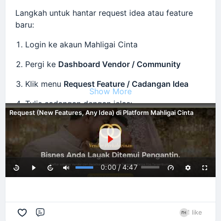
teknikal.
Langkah untuk hantar request idea atau feature
baru:
Login ke akaun Mahligai Cinta
Pergi ke
Dashboard Vendor / Community
Klik menu
Request Feature / Cadangan Idea
Show More
Tulis cadangan dengan jelas:
Request (New Features, Any Idea) di Platform Mahligai Cinta
Tajuk cadangan
Penerangan idea
Masalah yang ingin diselesaikan
Manfaat kepada vendor atau pengantin
/
0:00
4:47
Klik
Submit / Hantar
Team Mahligai Cinta akan review cadangan
1 like
tersebut
Comment