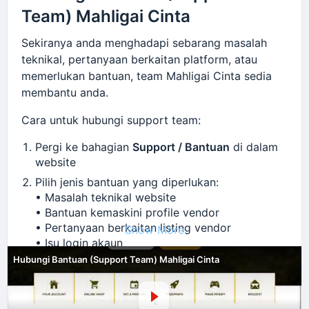
Team) Mahligai Cinta
Satu akaun untuk akses ke dua platform 🔐
Pengguna hanya perlu satu akaun untuk
Sekiranya anda menghadapi sebarang masalah
menggunakan fungsi di website utama dan juga
teknikal, pertanyaan berkaitan platform, atau
community portal dengan lebih mudah.
memerlukan bantuan, team Mahligai Cinta sedia
Pengurusan maklumat lebih konsisten 📊
membantu anda.
Maklumat pengguna akan kekal selaras di
kedua-dua platform, mengelakkan
Cara untuk hubungi support team:
percanggahan data dan memudahkan
pengurusan akaun.
Pergi ke bahagian
Support / Bantuan
di dalam
Pengalaman pengguna lebih lancar ⚡
website
Proses log masuk dan penggunaan platform
Pilih jenis bantuan yang diperlukan:
menjadi lebih cepat tanpa perlu mengurus
• Masalah teknikal website
banyak akaun berbeza.
• Bantuan kemaskini profile vendor
• Pertanyaan berkaitan listing vendor
Show More
Selain itu, beberapa penambahbaikan kecil turut
• Isu login akaun
dilakukan bagi memastikan kestabilan sistem,
• Pertanyaan collaboration
Hubungi Bantuan (Support Team) Mahligai Cinta
keselamatan data, dan pengalaman penggunaan
• Cadangan penambahbaikan platform
yang lebih baik 🛠️
Tulis maklumat masalah atau pertanyaan
dengan jelas