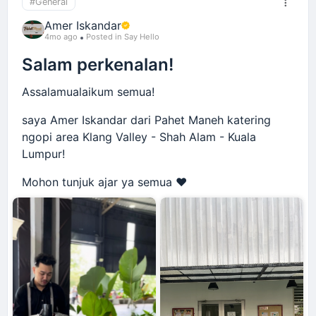
#General
Amer Iskandar
4mo ago
Posted in Say Hello
Salam perkenalan!
Assalamualaikum semua!
saya Amer Iskandar dari Pahet Maneh katering
ngopi area Klang Valley - Shah Alam - Kuala
Lumpur!
Mohon tunjuk ajar ya semua ❤️