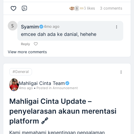
6 likes
3 comments
Comment
Syamim
4mo ago
emcee dah ada ke danial, hehehe
Reply
View more comments
#General
Mahligai Cinta Team
4mo ago
Posted in Announcement
Mahligai Cinta Update –
penyelarasan akaun merentasi
platform 🔗
Kami memahami kepentingan pengalaman