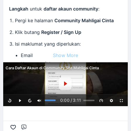
Langkah
untuk
daftar akaun community
:
Pergi ke halaman
Community Mahligai Cinta
Klik butang
Register / Sign Up
Isi maklumat yang diperlukan:
Email
Show More
Username (Must unique username)
Cara Daftar Akaun di Community Site Mahligai Cinta
Password
First Name
Nombor telefon
Select Role (
Pengguna
/
Vendor
)
/
0:00
3:11
Dari mana dapat tahu Mahligai Cinta?
Tandakan persetujuan
Terma & Syarat / GDPR
Klik
Create Account / Daftar
Comment