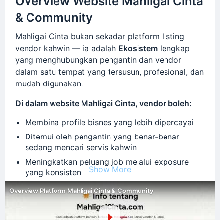
Overview Website Mahligai Cinta
•
Permulaan yang lebih teratur
& Community
Dengan panduan yang betul, pengguna dapat
memahami cara menggunakan platform Mahligai
Mahligai Cinta bukan
sekadar
platform listing
Cinta dengan lebih efektif dari awal.
vendor kahwin — ia adalah
Ekosistem
lengkap
yang menghubungkan pengantin dan vendor
Kami sentiasa menambah baik pengalaman
dalam satu tempat yang tersusun, profesional, dan
pengguna supaya platform Mahligai Cinta mudah
mudah digunakan.
digunakan oleh semua peringkat pengguna.
Di dalam website Mahligai Cinta, vendor boleh:
Lebih banyak panduan akan disediakan dari
semasa ke semasa untuk membantu vendor dan
Membina profile bisnes yang lebih dipercayai
pengantin menggunakan platform dengan lebih
Ditemui oleh pengantin yang benar-benar
optimum. Nantikan 👀
sedang mencari servis kahwin
Meningkatkan peluang job melalui exposure
Show More
yang konsisten
Berhubung dengan vendor lain untuk peluang
Overview Platform Mahligai Cinta & Community
collaboration
Melalui Community Mahligai Cinta, vendor dapat: