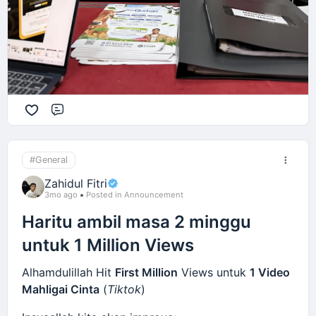
.
Semoga usaha ini menjadi langkah awal kepada
lebih banyak kolaborasi dan manfaat buat
masyarakat ❤️
Comment
#General
Zahidul Fitri
3mo ago
Posted in Announcement
Haritu ambil masa 2 minggu
untuk 1 Million Views
Alhamdulillah Hit
First Million
Views untuk
1 Video
Mahligai Cinta
(
Tiktok
)