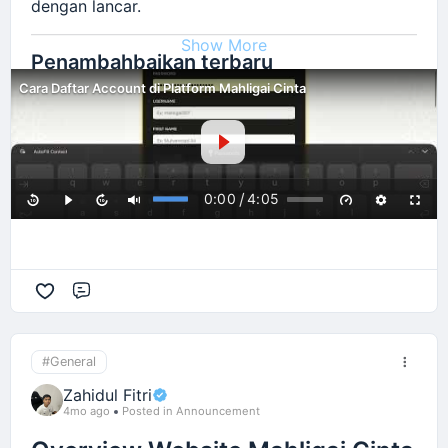
dengan lancar.
Show More
Penambahbaikan terbaru
Cara Daftar Account di Platform Mahligai Cinta
•
Panduan langkah demi langkah
Kami menyediakan penerangan yang mudah
difahami untuk membantu pengguna daftar akaun
tanpa sebarang kekeliruan.
/
0:00
4:05
•
Proses pendaftaran yang lebih jelas
Setiap langkah diterangkan secara ringkas supaya
pengguna boleh lengkapkan pendaftaran dengan
cepat.
Comment
•
Akses penuh kepada fungsi platform
Selepas daftar akaun, pengguna boleh terus
#General
menggunakan fungsi penting seperti melihat
Zahidul Fitri
vendor, hantar pertanyaan, dan mengurus
4mo ago
Posted in Announcement
maklumat akaun.