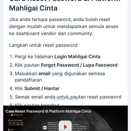
Joint promotion / campaign
Mahligai Cinta
Featured vendor di platform
Kolaborasi event atau wedding showcase
Jika anda terlupa password, anda boleh reset
dengan mudah untuk mendapatkan semula akses
Kelebihan collaboration
bersama
Mahligai Cinta
:
ke dashboard vendor dan community.
Akses kepada network vendor yang aktif
Langkah untuk reset password:
Peluang dapat job melalui kerjasama vendor
lain
Pergi ke halaman
Login Mahligai Cinta
Exposure tambahan melalui platform Mahligai
Klik pautan
Forgot Password / Lupa Password
Cinta
Masukkan
email
yang digunakan semasa
Tingkatkan kredibiliti melalui association
pendaftaran
dengan vendor lain
Klik
Submit / Hantar
Bina hubungan jangka panjang dalam industri
Semak email anda untuk pautan reset password
Show More
kahwin
Klik pautan tersebut
Cara Reset Password di Platform Mahligai Cinta
Matlamat collaboration adalah untuk mewujudkan
Masukkan
password baru
situasi
win-win
antara vendor supaya semua pihak
Klik
Save / Reset Password
boleh berkembang dengan lebih cepat dan
Login semula menggunakan password baru