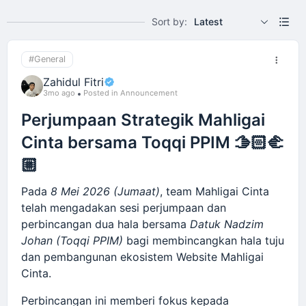
Sort by:
Latest
#General
Zahidul Fitri
3mo ago
Posted in Announcement
Perjumpaan Strategik Mahligai
Cinta bersama Toqqi PPIM 🫱🏻‍🫲
🏼
Pada
8 Mei 2026 (Jumaat)
, team Mahligai Cinta
telah mengadakan sesi perjumpaan dan
perbincangan dua hala bersama
Datuk Nadzim
Johan (Toqqi PPIM)
bagi membincangkan hala tuju
dan pembangunan ekosistem Website Mahligai
Cinta.
Perbincangan ini memberi fokus kepada