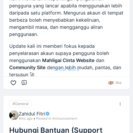
pengguna yang lancar apabila menggunakan lebih
daripada satu platform. Mengurus akaun di tempat
berbeza boleh menyebabkan kekeliruan,
mengambil masa, dan mengganggu aliran
penggunaan.
Update kali ini memberi fokus kepada
penyelarasan akaun supaya pengguna boleh
menggunakan
Mahligai Cinta Website
dan
Community Site
dengan lebih mudah, pantas, dan
Show More
tersusun 🚀
1 like
Comment
Penambahbaikan terbaru
Remote Users Sync antara Main Website &
Community 🔄
#General
Akaun pengguna kini diselaraskan secara
Zahidul Fitri
automatik antara platform Mahligai Cinta dan
4mo ago
Posted in Announcement
Community Site tanpa perlu daftar berulang
Hubungi Bantuan (Support
kali.