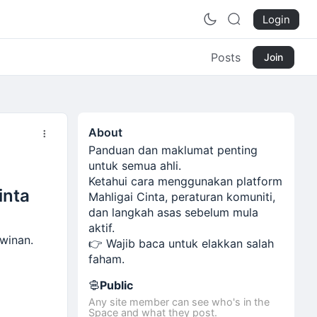
Login
Posts
Join
About
Panduan dan maklumat penting
untuk semua ahli.
Ketahui cara menggunakan platform
inta
Mahligai Cinta, peraturan komuniti,
dan langkah asas sebelum mula
aktif.
winan.
👉 Wajib baca untuk elakkan salah
faham.
Public
Any site member can see who's in the
Space and what they post.