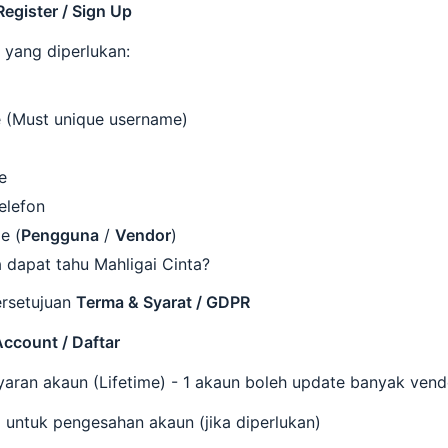
Register / Sign Up
 yang diperlukan:
 (Must unique username)
e
elefon
e (
Pengguna
/
Vendor
)
 dapat tahu Mahligai Cinta?
rsetujuan
Terma & Syarat / GDPR
Account / Daftar
aran akaun (Lifetime) - 1 akaun boleh update banyak vend
 untuk pengesahan akaun (jika diperlukan)