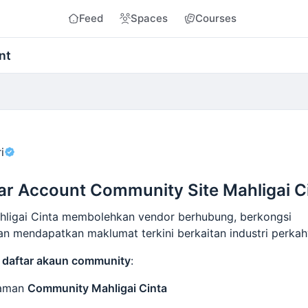
Feed
Spaces
Courses
nt
i
ar Account Community Site Mahligai C
ligai Cinta membolehkan vendor berhubung, berkongsi
n mendapatkan maklumat terkini berkaitan industri perkah
k
daftar akaun community
:
laman
Community Mahligai Cinta