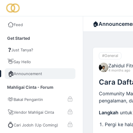
🏠
Announceme
Feed
Get Started
❓
Just Tanya?
#General
👋
Say Hello
Zahidul Fitr
4 months ago
🏠
Announcement
Cara Daft
Mahligai Cinta - Forum
Community Mah
🫶
Bakal Pengantin
pengalaman, da
🚀
Langkah
untu
Vendor Mahligai Cinta
💍
Pergi ke ha
Cari Jodoh (Up Coming)