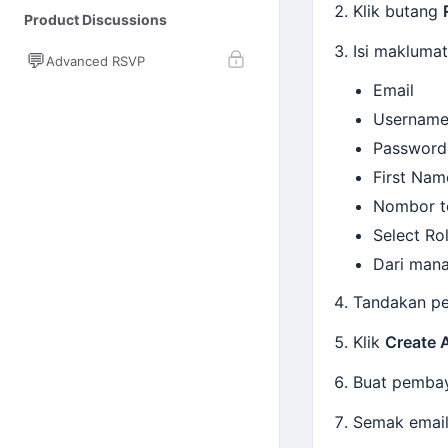
Klik butang
Product Discussions
Isi maklumat
💬
Advanced RSVP
Email
Username
Password
First Nam
Nombor t
Select Rol
Dari mana
Tandakan pe
Klik
Create 
Buat pembay
Semak email