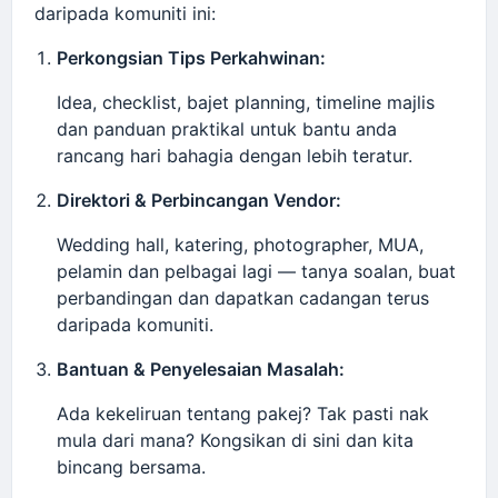
daripada komuniti ini:
Perkongsian Tips Perkahwinan:
Idea, checklist, bajet planning, timeline majlis
dan panduan praktikal untuk bantu anda
rancang hari bahagia dengan lebih teratur.
Direktori & Perbincangan Vendor:
Wedding hall, katering, photographer, MUA,
pelamin dan pelbagai lagi — tanya soalan, buat
perbandingan dan dapatkan cadangan terus
daripada komuniti.
Bantuan & Penyelesaian Masalah:
Ada kekeliruan tentang pakej? Tak pasti nak
mula dari mana? Kongsikan di sini dan kita
bincang bersama.